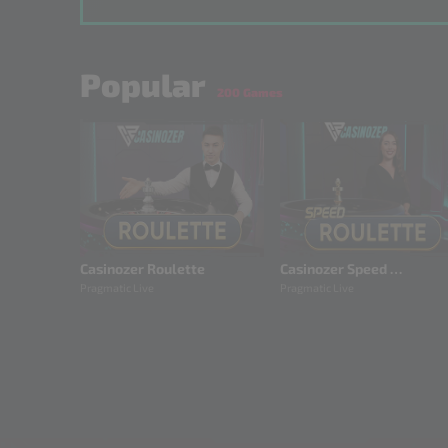
Popular
200 Games
Casinozer Roulette
Casinozer Speed Roulette
Pragmatic Live
Pragmatic Live