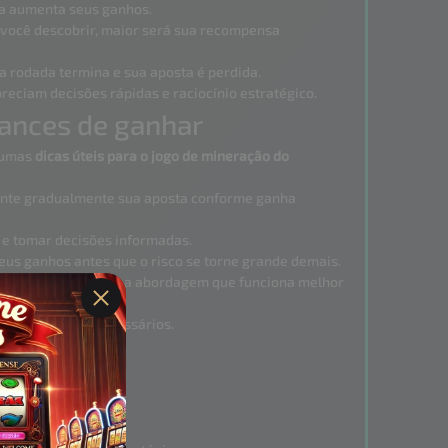
da aumenta seus ganhos.
 você descobrir, maior será sua recompensa
a rodada termina e sua aposta é perdida.
reciam decisões rápidas e raciocínio estratégico.
hances de ganhar
lgumas
dicas úteis para o jogo de mineração do
ente gradualmente sua aposta conforme ganha
 e tomar decisões informadas.
us ganhos antes que o risco se torne grande demais.
o primeiro. Encontre a abordagem que funciona melhor
umir riscos desnecessários.
e ele é tão popular:
ogo.