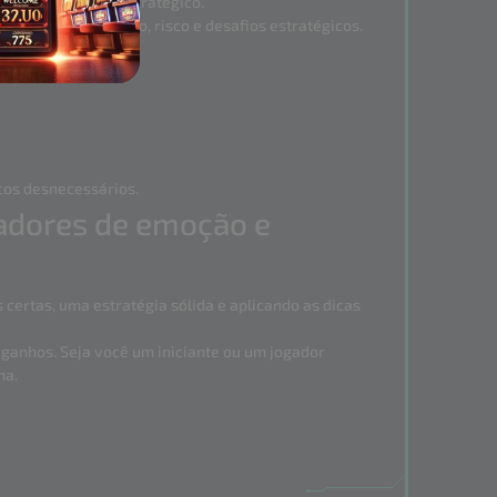
al e raciocínio estratégico.
perfeita de diversão, risco e desafios estratégicos.
cos desnecessários.
çadores de emoção e
ertas, uma estratégia sólida e aplicando as dicas
anhos. Seja você um iniciante ou um jogador
na.