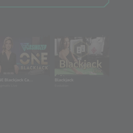
ONE Blackjack Casinozer
Blackjack
gmatic Live
Evolution