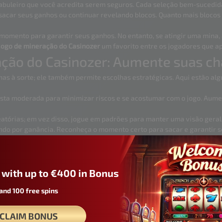
tabuleiro que você acredita serem seguros. Cada seleção bem-sucedi
acar seus ganhos ou continuar revelando blocos. Quanto mais blocos
momento para garantir seus ganhos. No entanto, se atingir uma mina, 
jogo de mineração do Casinozer
um favorito entre os jogadores que ap
ração do Casinozer: Aumente suas c
as à sorte; ele também permite escolhas estratégicas. Aqui estão a
a moderada para minimizar riscos e se acostumar com o jogo. Aum
eatórias; em vez disso, jogue em padrões para manter uma visão geral
do por ganância. Reconheça o momento certo para sacar e garantir se
omo descobrir blocos progressivamente ou limpar o centro do tabuleir
égia no jogo de mineração e aumentar suas chances de ganhar sem ass
g with up to €400 in Bonus
o do Casinozer é tão popular?
and 100 free spins
tiva fresca e emocionante aos jogos de cassino clássicos. Veja por qu
mina a qualquer momento cria uma tensão única que diferencia este j
jogo ideal para sessões curtas.
CLAIM BONUS