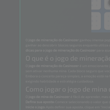
O
jogo de mineração do Casinozer
ganhou imensa popu
ganhar ao descobrir blocos seguros enquanto utiliza 
dicas para o jogo de mineração do Casinozer
para aju
O que é o jogo de mineraçã
O
jogo de mineração do Casinozer
é um emocionante jo
sem ativar nenhuma mina. Cada bloco seguro que voc
Embora o conceito pareça simples, a emoção está na 
exigindo habilidade e estratégia cuidadosa.
Como jogar o jogo de mina 
O
jogo de mina do Casinozer
é fácil de aprender, mas 
Defina sua aposta:
Comece selecionando o valor que de
Inicie o jogo:
Após definir sua aposta, clique em "Inicia