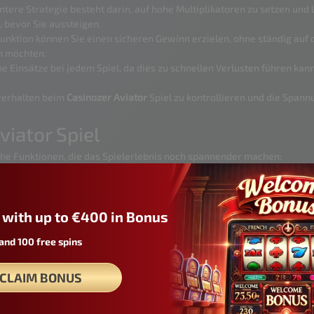
ntere Strategie besteht darin, auf hohe Multiplikatoren zu setzen und
, bevor Sie aussteigen.
nktion können Sie einen sicheren Gewinn erzielen, ohne ständig auf 
en möchten.
 Einsätze bei jedem Spiel, da dies zu schnellen Verlusten führen kan
lverhalten beim
Casinozer Aviator
Spiel zu kontrollieren und die Spann
iator Spiel
iche Funktionen, die das Spielerlebnis noch spannender machen:
 anderen Spielern austauschen, Tipps geben oder einfach die Atmosph
ndere Spieler gesetzt haben und wann sie ausgestiegen sind. Diese Fun
g with up to €400 in Bonus
igen Ergebnisse und Multiplikatoren, die das Flugzeug erreicht hat. D
and 100 free spins
iel nicht nur Nervenkitzel, sondern auch eine soziale und analytisch
CLAIM BONUS
ozer so beliebt?