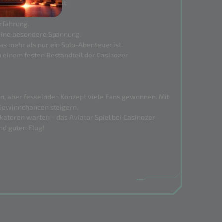
 Spiel so beliebt ist:
rfahrung.
 eine besondere Spannung.
as mehr als nur ein Solo-Abenteuer ist.
u einem festen Bestandteil der Casinozer
n, aber fesselnden Konzept viele Fans gewonnen. Mit
e Gewinnchancen steigern.
ikatoren warten – das Aviator Spiel bei Casinozer
und guten Flug!